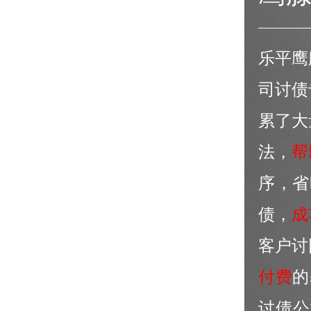
乐平鹰
司讨债
累了大
法，
帮
序，省
债，
成
客户讨
付费
的
讨债公