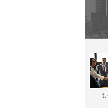
讨债公司
催收公司
要