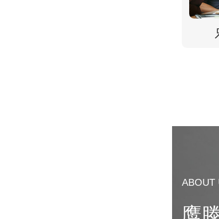
ABOUT 
鹰