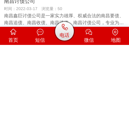
南昌讨债公司
时间：2022-03-17 浏览量：50
南昌鑫巨讨债公司是一家实力雄厚、权威合法的南昌要债、
南昌追债、南昌收债、南昌清债、南昌讨债公司，专业为…
电话
南昌要债公司讲解堵门讨债到底违不违法？
首页
短信
微信
地图
时间：2022-03-12 浏览量：51
堵门讨债是否具有合法性，南昌讨债公司认为法律保障所有
公民的人身自由，包括去任何地方的自由和不去任何地方…
已显示全部内容
Copyright © 南昌商账法律丰瑁咨询
网站地图
备案号：
沪ICP备2025128627号
51La