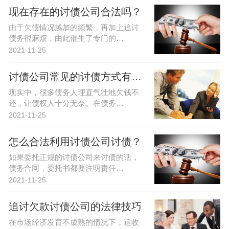
现在存在的讨债公司合法吗？
由于欠债情况越加的频繁，再加上追讨
债务很麻烦，由此催生了专门的…
2021-11-25
讨债公司常见的讨债方式有哪些？个…
现实中，很多债务人理直气壮地欠钱不
还，让债权人十分无奈。在债务…
2021-11-25
怎么合法利用讨债公司讨债？
如果委托正规的讨债公司来讨债的话，
债务合同，委托书都要注明责任…
2021-11-25
追讨欠款讨债公司的法律技巧
在市场经济发育不成熟的情况下，追收