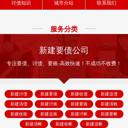
讨债知识
城市分站
联系我们
服务分类
新建要债公司
专注要债、讨债、要账-高效快速！不成功不收费！
新建讨债
新建要债
新建收债
新建追债
新建清债
新建讨账
新建要账
新建清账
新建收账
新建追账
新建讨帐
新建要帐
新建清帐
新建收帐
新建追帐