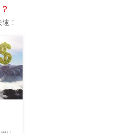
题？
快速！
？