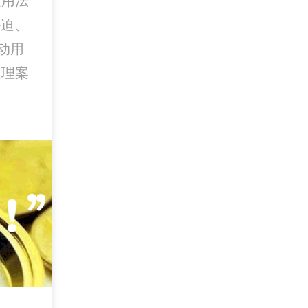
运用法
胁迫、
动用
处理案