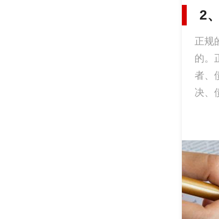
2
正规
的。
者、
决、