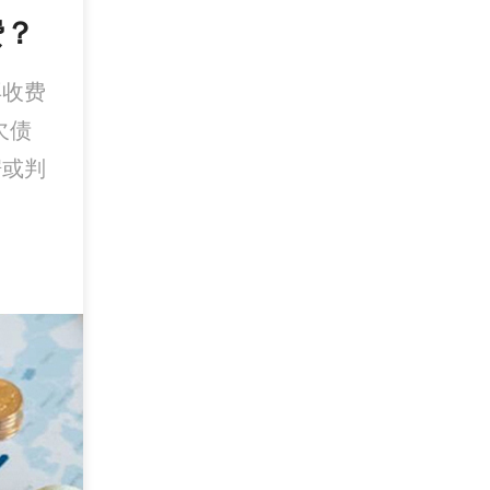
费？
再收费
欠债
据或判