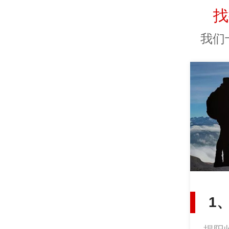
找
我们
1