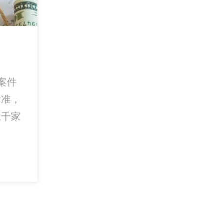
？
案件
标准，
上千家