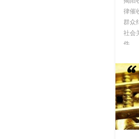
揭阳
律催
群众
社会
件。